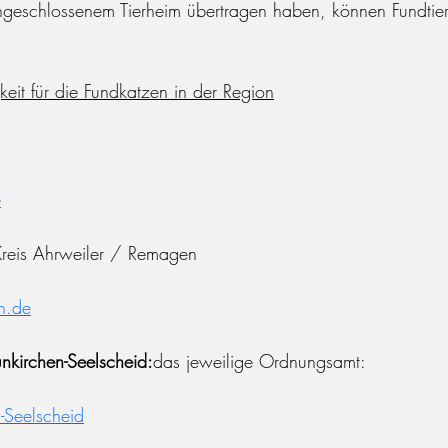
angeschlossenem Tierheim übertragen haben, können Fundtie
it für die Fundkatzen in der Region
e
Kreis Ahrweiler / Remagen
n.de
kirchen-Seelscheid:
das jeweilige Ordnungsamt:
-Seelscheid