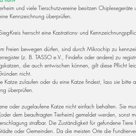
Tierheim und viele Tierschutzvereine besitzen Chiplesegeräte
eine Kennzeichnung überprüfen.
ieg-Kreis herrscht eine Kastrations- und Kennzeichnungspflich
 im Freien bewegen dürfen, sind durch Mikrochip zu kennze
rregister (z. B. TASSO e.V., Findefix oder andere) zu registr
katzen, die auch entwischen können, gilt diese Pflicht lei
Gründen nicht.
ne Katze zulaufen oder du eine Katze findest, lass sie bitte a
ng überprüfen.
ne oder zugelaufene Katze nicht einfach behalten. Sie mus
(oder dem beauftragten Tierheim) gemeldet werden, sonst m
erschlagung strafbar. Die Zuständigkeit für gefundene Tiere l
tädte oder Gemeinden. Da die meisten Orte die Fundtierv