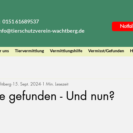
: 0151 61689537
Notfal
info@tierschutzverein-wachtberg.de
r uns
Tiervermittlung
Vermittlungshilfe
Vermisst/Gefunden
H
chtberg
15. Sept. 2024
1 Min. Lesezeit
e gefunden - Und nun?