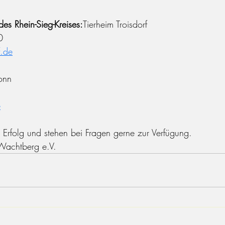
es Rhein-Sieg-Kreises:
Tierheim Troisdorf
0
f.de
onn
e
 Erfolg und stehen bei Fragen gerne zur Verfügung.
 Wachtberg e.V.