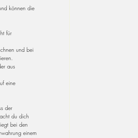
 und können die 
t für 
ichnen und bei 
ieren.
der aus 
uf eine 
s der 
acht du dich 
iegt bei den 
erwahrung einem 