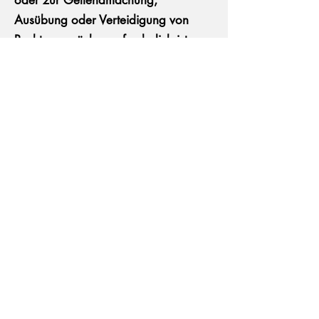
oder zur Geltendmachung,
Ausübung oder Verteidigung von
Rechtsansprüchen erforderlich ist;
• gemäß Art. 18 DSGVO die
Einschränkung der Verarbeitung Ihrer
personenbezogenen Daten zu
verlangen, soweit die Richtigkeit der
Daten von Ihnen bestritten wird, die
Verarbeitung unrechtmäßig ist, Sie
aber deren Löschung ablehnen und
wir die Daten nicht mehr benötigen,
Sie jedoch diese zur
Geltendmachung, Ausübung oder
Verteidigung von Rechtsansprüchen
benötigen oder Sie gemäß Art. 21
DSGVO Widerspruch gegen die