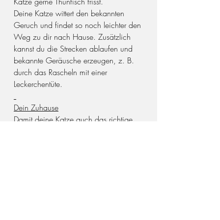
Katze gerne Thunfisch frisst.
Deine Katze wittert den bekannten 
Geruch und findet so noch leichter den 
Weg zu dir nach Hause. Zusätzlich 
kannst du die Strecken ablaufen und 
bekannte Geräusche erzeugen, z. B. 
durch das Rascheln mit einer 
Leckerchentüte.
Dein Zuhause
Damit deine Katze auch das richtige 
Haus findet, solltest du neben dem 
regelmäßigen Kontrollieren von 
Fenstern und Türen auch einen 
vertrauten Gegenstand, z. B. die 
Kuschelhöhle und Katzenklo vor die Tür
Die Methode kannst du mehrmals alle 
paar Tage wiederholen.